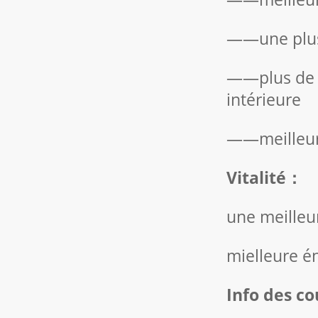
——une plus 
——plus de fl
intérieure
——meilleure
Vitalité
：
une meilleu
mielleure én
Info des co